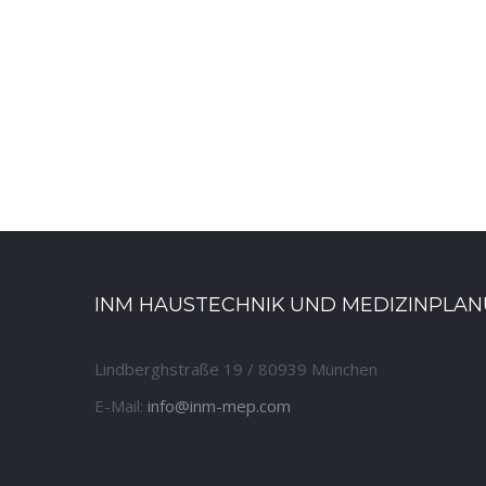
INM HAUSTECHNIK UND MEDIZINPLA
Lindberghstraße 19 / 80939 München
E-Mail:
info@inm-mep.com